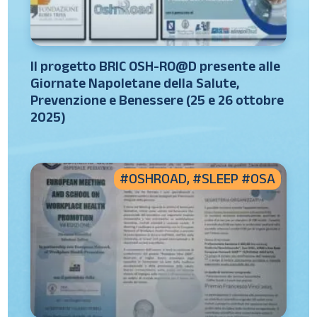
Il progetto BRIC OSH-RO@D presente alle
Giornate Napoletane della Salute,
Prevenzione e Benessere (25 e 26 ottobre
2025)
#OSHROAD
,
#SLEEP #OSA